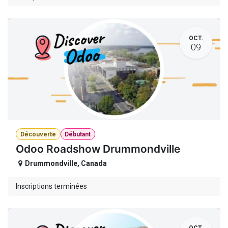
OCT.
09
Découverte
Débutant
Odoo Roadshow Drummondville
Drummondville
,
Canada
Inscriptions terminées
OCT.