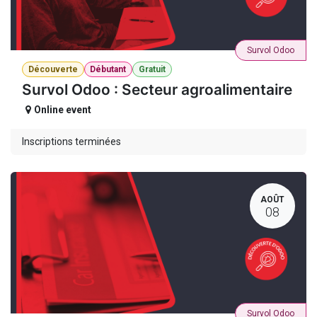
Survol Odoo
Découverte
Débutant
Gratuit
Survol Odoo : Secteur agroalimentaire
Online event
Inscriptions terminées
AOÛT
08
Survol Odoo