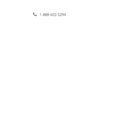
Se rendre au contenu
1-888-602-5294
Services
Événeme