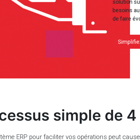
solution s
besoins aujo
de faire év
Simplifi
cessus simple de 4
ème ERP pour faciliter vos opérations peut causer