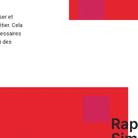
ser et
ier. Cela
cessaires
i des
Rap