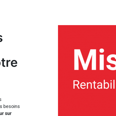
s
tre
s
os besoins
ur sur