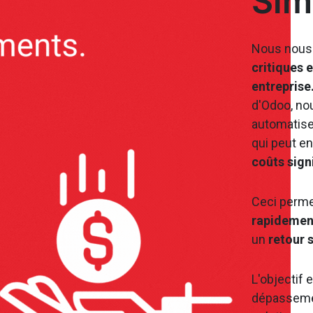
Sim
Nous nou
critiques e
entreprise
d'Odoo, nou
automatise
qui peut en
coûts signi
Ceci perme
rapidemen
un
retour 
L'objectif e
dépasseme