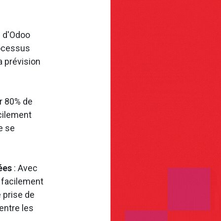
e d'Odoo
rocessus
a prévision
ir 80% de
cilement
e se
ées
: Avec
 facilement
 prise de
entre les