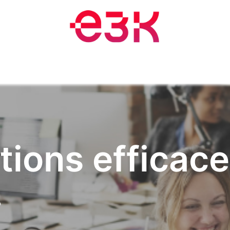
Training and Events
Blog
Appointment
About
Jobs
tions efficace
.