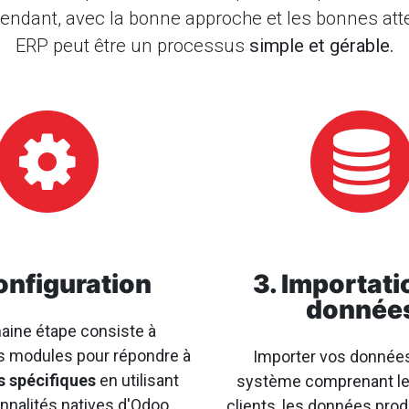
ndant, avec la bonne approche et les bonnes att
ERP peut être un processus
simple et gérable.
onfiguration
3. Importati
donnée
aine étape consiste à
es modules pour répondre à
Importer vos données
s spécifiques
en utilisant
système comprenant l
onnalités natives d'Odoo.
clients, les données prod