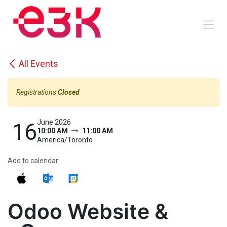
Skip to Content
All Events
Registrations
Closed
June 2026
16
10:00 AM
11:00 AM
America/Toronto
Add to calendar:
Odoo Website &