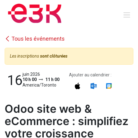
Se rendre au contenu
Tous les événements
Les inscriptions
sont clôturées
juin 2026
16
Ajouter au calendrier :
10 h 00
11 h 00
America/Toronto
Odoo site web &
eCommerce : simplifiez
votre croissance