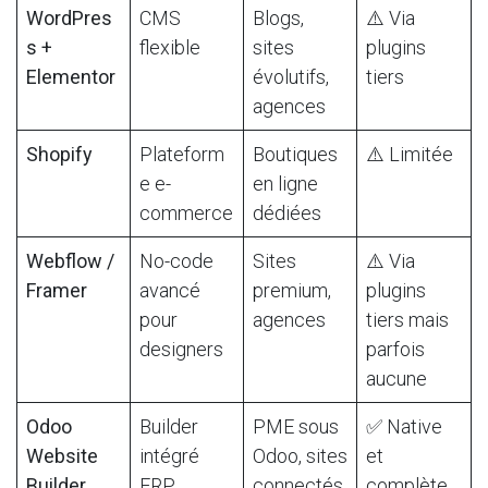
WordPres
CMS
Blogs,
⚠️ Via
s +
flexible
sites
plugins
Elementor
évolutifs,
tiers
agences
Shopify
Plateform
Boutiques
⚠️ Limitée
e e-
en ligne
commerce
dédiées
Webflow /
No-code
Sites
⚠️ Via
Framer
avancé
premium,
plugins
pour
agences
tiers mais
designers
parfois
aucune
Odoo
Builder
PME sous
✅ Native
Website
intégré
Odoo, sites
et
Builder
ERP
connectés
complète