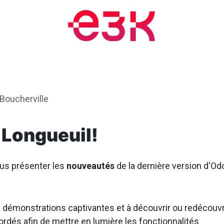
nts et formations
Blogue
Rendez-vous
À propos
oucherville
 Longueuil!
us présenter les
nouveautés
de la dernière version d'Od
démonstrations captivantes et à découvrir ou redécouvr
rdés afin de mettre en lumière les fonctionnalités