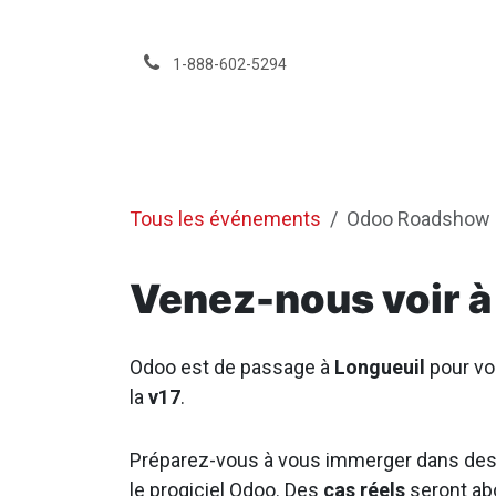
Se rendre au contenu
1-888-602-5294
Services
Événeme
Tous les événements
Odoo Roadshow B
Venez-nous voir à
Odoo est de passage à
Longueuil
pour vo
la
v17
.
Préparez-vous à vous immerger dans des 
le progiciel Odoo. Des
cas réels
seront abo