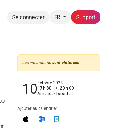
Se connecter
Support
FR
Postes
Nous joindre
Les inscriptions
sont clôturées
octobre 2024
10
17 h 30
20 h 00
America/Toronto
oo,
Ajouter au calendrier :
ir