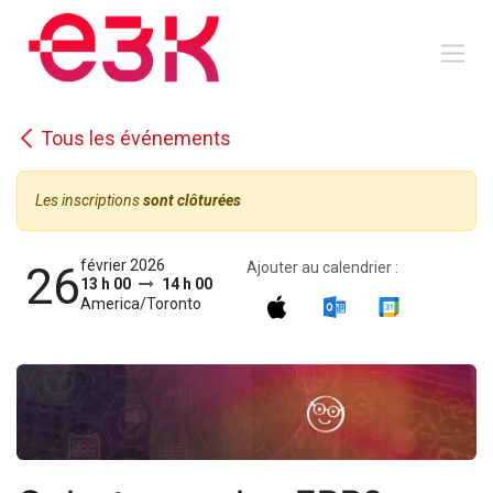
Se rendre au contenu
Tous les événements
Les inscriptions
sont clôturées
février 2026
26
Ajouter au calendrier :
13 h 00
14 h 00
America/Toronto