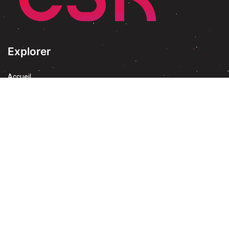
Explorer
Accueil
À propos
Blog
Évenement & Formation
Découvrez Odoo
Blog
Implantation ERP
Migration & Mise à jour