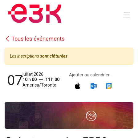
Se rendre au contenu
Tous les événements
Les inscriptions
sont clôturées
juillet 2026
07
Ajouter au calendrier :
10 h 00
11 h 00
America/Toronto