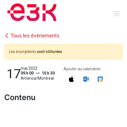
Se rendre au contenu
Tous les événements
Les inscriptions
sont clôturées
mai 2022
17
Ajouter au calendrier :
09 h 00
10 h 30
America/Montreal
Contenu