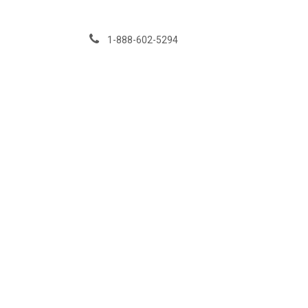
Se rendre au contenu
1-888-602-5294
Services
Événeme