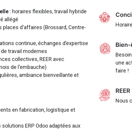
elle
: horaires flexibles, travail hybride
Concil
té allégé
Horaire
is places d'affaires (Brossard, Centre-
ations continue, échanges d’expertise
Bien-ê
s de travail modernes
Besoin
nces collectives, REER avec
une ac
 mois de l'embauche)
faire !
gulières, ambiance bienveillante et
REER 
Nous co
ents en fabrication, logistique et
es solutions ERP Odoo adaptées aux