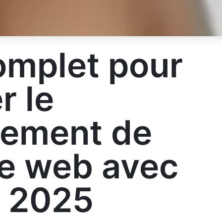
omplet pour
r le
cement de
te web avec
 2025