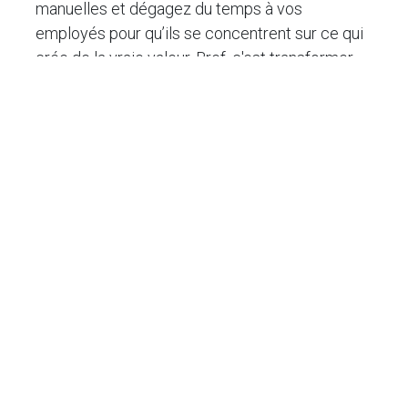
manuelles et dégagez du temps à vos
employés pour qu’ils se concentrent sur ce qui
crée de la vraie valeur. Bref, c'est transformer
votre entreprise en une machine bien huilée,
prête à affronter la concurrence sans perdre de
temps dans la paperasse!
Quelles sont les 4 clés de la transition
numérique en entreprise?
Quels sont les 3 piliers (ou clés du
succès) de la transformation
numérique?