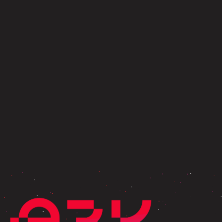
Vous cherchez un moyen simple et rapide
d’organiser vos commandes récurrentes ?
Voilà l'une des façons dont nous
soutenons nos membres.
Contactez-nous