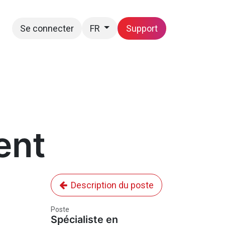
Se connecter
Support
FR
Postes
Nous joindre
ent
Description du poste
Poste
Spécialiste en