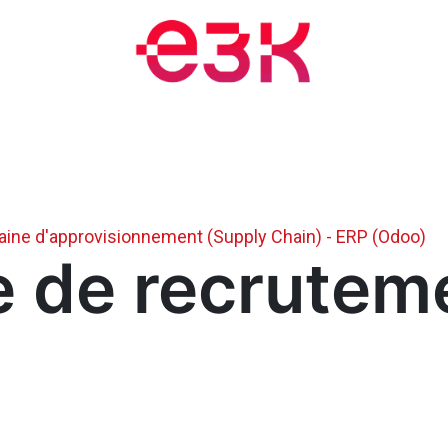
nts et formations
Blogue
Rendez-vous
À propos
haine d'approvisionnement (Supply Chain) - ERP (Odoo)
e de recrutem