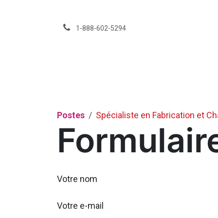
Se rendre au contenu
1-888-602-5294
Services
Événeme
Postes
Spécialiste en Fabrication et C
Formulair
Votre nom
Votre e-mail