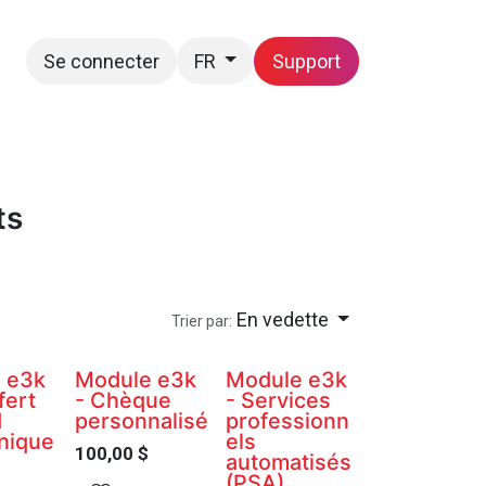
Se connecter
Support
FR
Postes
Nous joindre
ts
En vedette
Trier par:
 e3k
Module e3k
Module e3k
fert
- Chèque
- Services
d
personnalisé
professionn
nique
els
100,00
$
automatisés
(PSA)