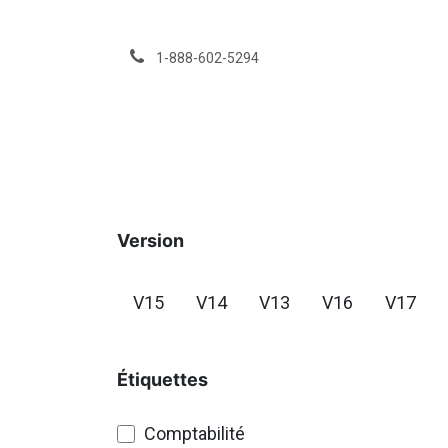
Se rendre au contenu
1-888-602-5294
Services
Événeme
Version
V15
V14
V13
V16
V17
Étiquettes
Comptabilité