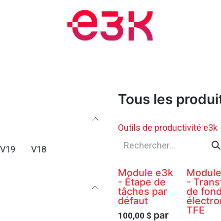
nts et formations
Blogue
Rendez-vous
À propos
Tous les produi
Outils de productivité e3k
V19
V18
Module e3k
Module
- Étape de
- Trans
tâches par
de fon
défaut
électro
TFE
par
100,00
$