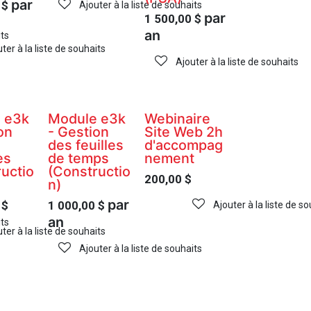
par
$
Ajouter à la liste de souhaits
par
1 500,00
$
an
its
ter à la liste de souhaits
Ajouter à la liste de souhaits
 e3k
Module e3k
Webinaire
on
- Gestion
Site Web 2h
des feuilles
d'accompag
es
de temps
nement
uctio
(Constructio
200,00
$
n)
par
$
1 000,00
$
Ajouter à la liste de s
an
its
ter à la liste de souhaits
Ajouter à la liste de souhaits