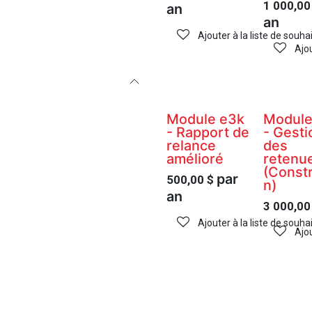
1 000,00
an
an
Ajouter à la liste de souha
Ajou
Module e3k
Module
- Rapport de
- Gesti
relance
des
amélioré
retenu
(Constr
par
500,00
$
n)
an
3 000,00
Ajouter à la liste de souha
Ajou