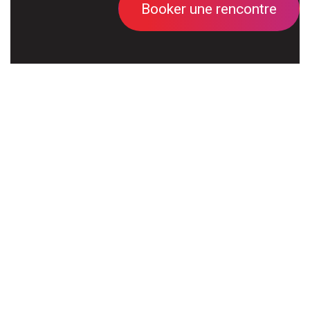
Booker une rencontre
Et si le live chat devenait votre
arme secrète pour des ventes en
ligne spectaculaires? 😉
in
#
Site Web
PARTAGER CET ARTICLE